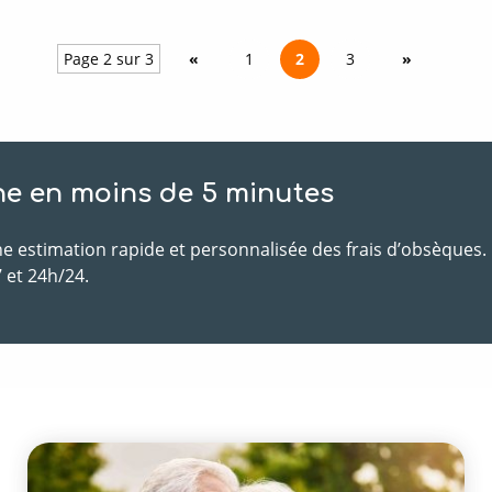
Page 2 sur 3
«
1
2
3
»
ne en moins de 5 minutes
e estimation rapide et personnalisée des frais d’obsèques.
 et 24h/24.