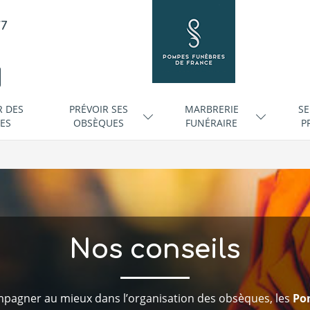
/7
R DES
PRÉVOIR SES
MARBRERIE
SE
ES
OBSÈQUES
FUNÉRAIRE
P
Nos conseils
mpagner au mieux dans l’organisation des obsèques, les
Po