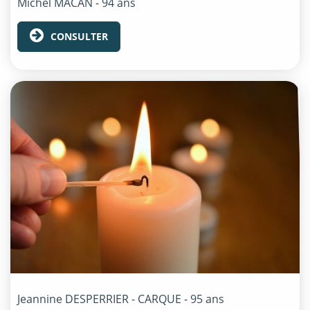
Michel
MACAN
- 94 ans
CONSULTER
Jeannine
DESPERRIER - CARQUE
- 95 ans