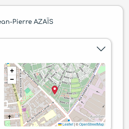
ean-Pierre AZAÏS
+
−
Leaflet
|
©
OpenStreetMap