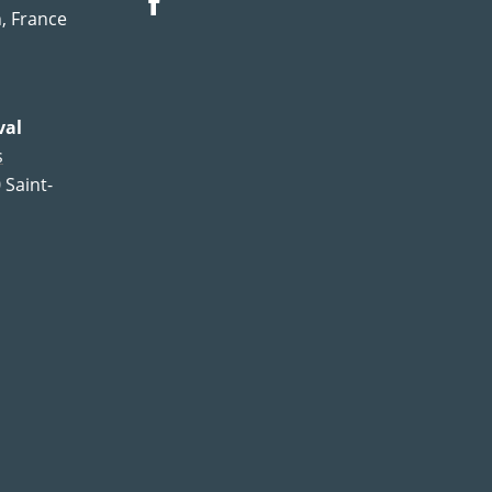
, France
val
s
 Saint-