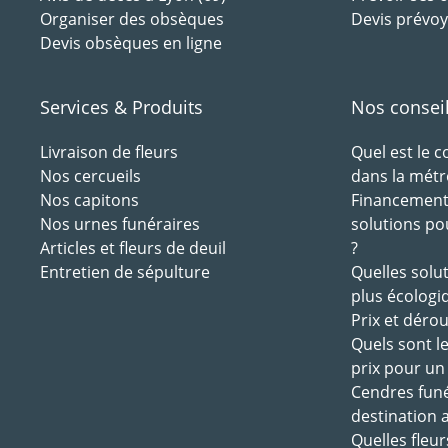
Organiser des obsèques
Devis prévoy
Devis obsèques en ligne
Services & Produits
Nos consei
Livraison de fleurs
Quel est le 
Nos cercueils
dans la métr
Nos capitons
Financement 
Nos urnes funéraires
solutions po
Articles et fleurs de deuil
?
Entretien de sépulture
Quelles solu
plus écologi
Prix et déro
Quels sont l
prix pour un
Cendres funé
destination 
Quelles fleur