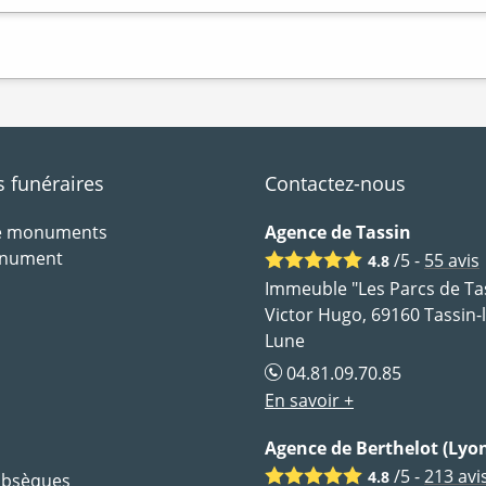
funéraires
Contactez-nous
de monuments
Agence de Tassin
onument
/5 -
55
avis
4.8
Immeuble "Les Parcs de Tas
Victor Hugo, 69160 Tassin-
Lune
04.81.09.70.85
En savoir +
Agence de Berthelot (Lyon
/5 -
213
avi
4.8
 obsèques