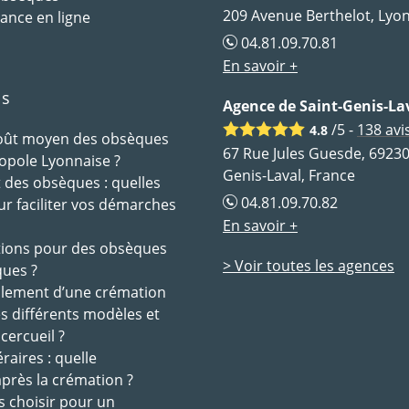
209 Avenue Berthelot, Lyon
ance en ligne
04.81.09.70.81
En savoir +
ls
Agence de Saint-Genis-La
/5 -
138
avi
4.8
coût moyen des obsèques
67 Rue Jules Guesde, 69230
opole Lyonnaise ?
Genis-Laval, France
des obsèques : quelles
04.81.09.70.82
ur faciliter vos démarches
En savoir +
tions pour des obsèques
> Voir toutes les agences
ques ?
ulement d’une crémation
es différents modèles et
 cercueil ?
raires : quelle
après la crémation ?
s choisir pour un