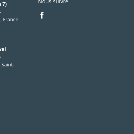
Nous suivre
 7)
s
, France
val
s
 Saint-