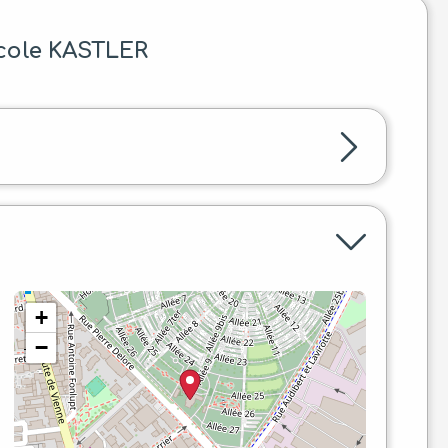
cole KASTLER
+
−