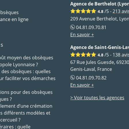
Agence de Berthelot (Lyon
/5 -
213
avi
4.8
 obsèques
209 Avenue Berthelot, Lyon
ance en ligne
04.81.09.70.81
En savoir +
ls
Agence de Saint-Genis-La
/5 -
138
avi
4.8
coût moyen des obsèques
67 Rue Jules Guesde, 69230
opole Lyonnaise ?
Genis-Laval, France
des obsèques : quelles
04.81.09.70.82
ur faciliter vos démarches
En savoir +
tions pour des obsèques
> Voir toutes les agences
ques ?
ulement d’une crémation
es différents modèles et
 cercueil ?
raires : quelle