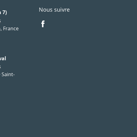
Nous suivre
 7)
s
, France
val
s
 Saint-