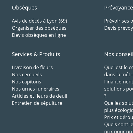
Obsèques
Prévoyance
Avis de décès à Lyon (69)
Prévoir ses
Organiser des obsèques
Devis prévoy
Devis obsèques en ligne
Services & Produits
Nos consei
Livraison de fleurs
Quel est le 
Nos cercueils
dans la métr
Nos capitons
Financement 
Nos urnes funéraires
solutions po
Articles et fleurs de deuil
?
Entretien de sépulture
Quelles solu
plus écologi
Prix et déro
Quels sont l
prix pour un