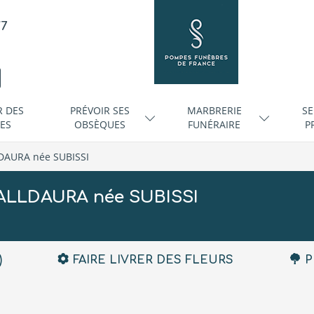
/7
R DES
PRÉVOIR SES
MARBRERIE
SE
ES
OBSÈQUES
FUNÉRAIRE
P
LDAURA née SUBISSI
VALLDAURA née SUBISSI
)
FAIRE LIVRER DES FLEURS
P