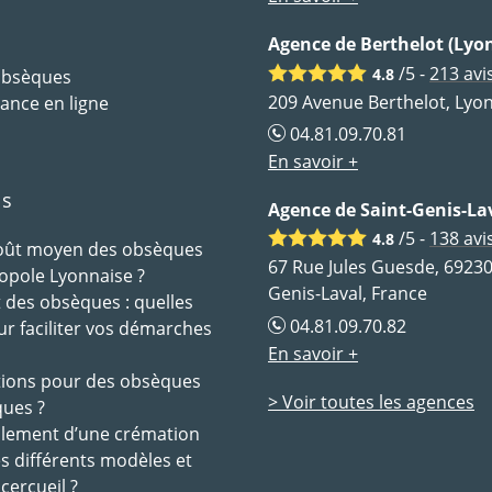
Agence de Berthelot (Lyon
/5 -
213
avi
4.8
 obsèques
209 Avenue Berthelot, Lyon
ance en ligne
04.81.09.70.81
En savoir +
ls
Agence de Saint-Genis-La
/5 -
138
avi
4.8
coût moyen des obsèques
67 Rue Jules Guesde, 69230
opole Lyonnaise ?
Genis-Laval, France
des obsèques : quelles
04.81.09.70.82
ur faciliter vos démarches
En savoir +
tions pour des obsèques
> Voir toutes les agences
ques ?
ulement d’une crémation
es différents modèles et
 cercueil ?