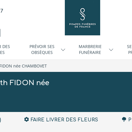
/7
R DES
PRÉVOIR SES
MARBRERIE
SE
ES
OBSÈQUES
FUNÉRAIRE
P
h FIDON née CHAMBOVET
eth FIDON née
)
FAIRE LIVRER DES FLEURS
P