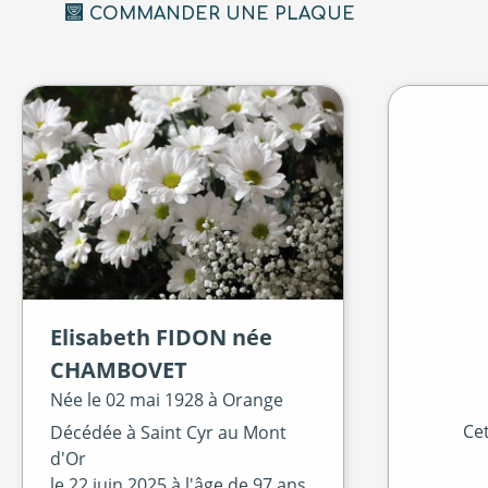
COMMANDER UNE PLAQUE
Elisabeth
FIDON
née
CHAMBOVET
Née le
02 mai 1928 à
Orange
Cet
Décédée à
Saint Cyr au Mont
d'Or
le
22 juin 2025
à l'âge de 97 ans