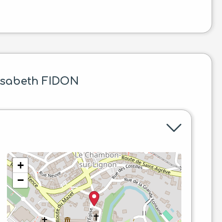
isabeth FIDON
+
−