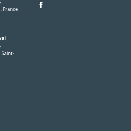
s
, France
val
s
 Saint-