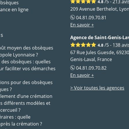
/5 -
213
avi
4.8
 obsèques
209 Avenue Berthelot, Lyon
ance en ligne
04.81.09.70.81
En savoir +
ls
Agence de Saint-Genis-La
/5 -
138
avi
4.8
coût moyen des obsèques
67 Rue Jules Guesde, 69230
opole Lyonnaise ?
Genis-Laval, France
des obsèques : quelles
04.81.09.70.82
ur faciliter vos démarches
En savoir +
tions pour des obsèques
> Voir toutes les agences
ques ?
ulement d’une crémation
es différents modèles et
 cercueil ?
raires : quelle
après la crémation ?