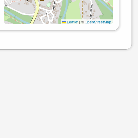
Leaflet
|
©
OpenStreetMap