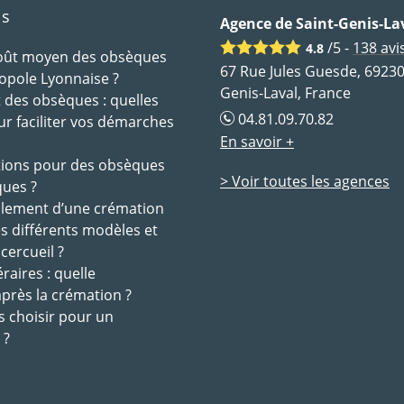
ls
Agence de Saint-Genis-La
/5 -
138
avi
4.8
coût moyen des obsèques
67 Rue Jules Guesde, 69230
opole Lyonnaise ?
Genis-Laval, France
des obsèques : quelles
04.81.09.70.82
ur faciliter vos démarches
En savoir +
tions pour des obsèques
> Voir toutes les agences
ques ?
ulement d’une crémation
es différents modèles et
 cercueil ?
raires : quelle
après la crémation ?
s choisir pour un
 ?