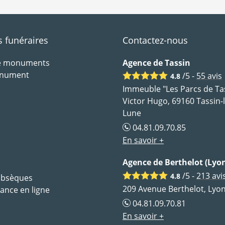
funéraires
Contactez-nous
de monuments
Agence de Tassin
onument
/5 -
55
avis
4.8
Immeuble "Les Parcs de Tas
Victor Hugo, 69160 Tassin-
Lune
04.81.09.70.85
En savoir +
Agence de Berthelot (Lyon
/5 -
213
avi
4.8
 obsèques
209 Avenue Berthelot, Lyon
ance en ligne
04.81.09.70.81
En savoir +