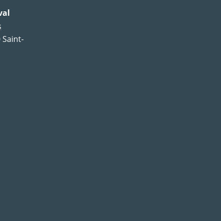
val
s
 Saint-