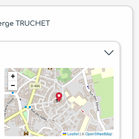
Serge TRUCHET
+
−
Leaflet
|
©
OpenStreetMap