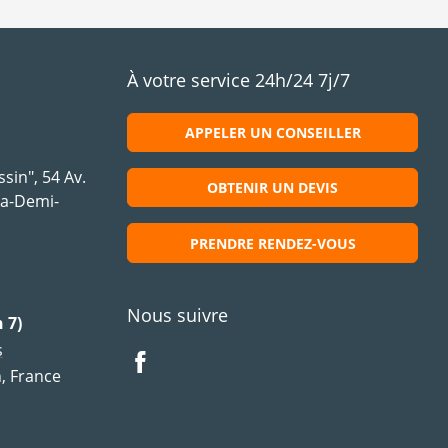
À votre service 24h/24 7j/7
APPELER UN CONSEILLER
sin", 54 Av.
OBTENIR UN DEVIS
la-Demi-
PRENDRE RENDEZ-VOUS
Nous suivre
 7)
s
, France