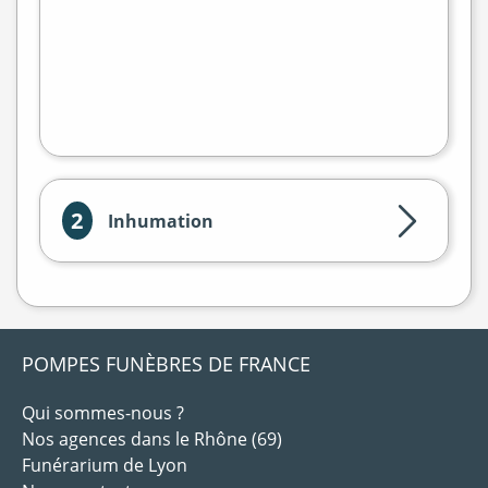
flet
|
©
treetMap
2
Inhumation
POMPES FUNÈBRES DE FRANCE
Qui sommes-nous ?
Nos agences dans le Rhône (69)
Funérarium de Lyon