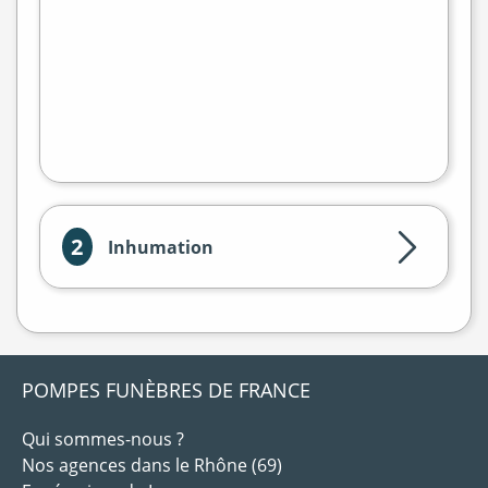
flet
|
©
treetMap
2
Inhumation
POMPES FUNÈBRES DE FRANCE
Qui sommes-nous ?
Nos agences dans le Rhône (69)