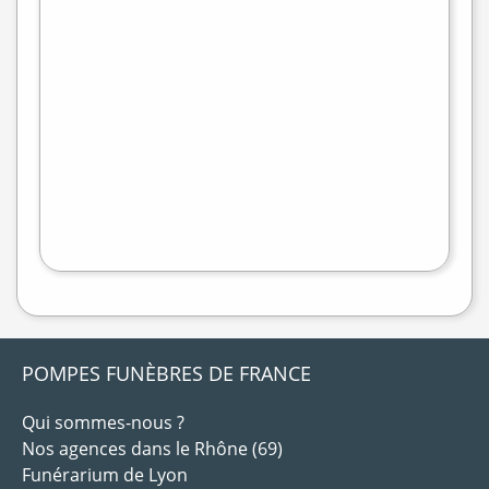
+
−
flet
|
©
treetMap
POMPES FUNÈBRES DE FRANCE
Qui sommes-nous ?
Nos agences dans le Rhône (69)
Funérarium de Lyon