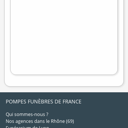
+
−
flet
|
©
treetMap
POMPES FUNÈBRES DE FRANCE
Qui sommes-nous ?
Nos agences dans le Rhône (69)