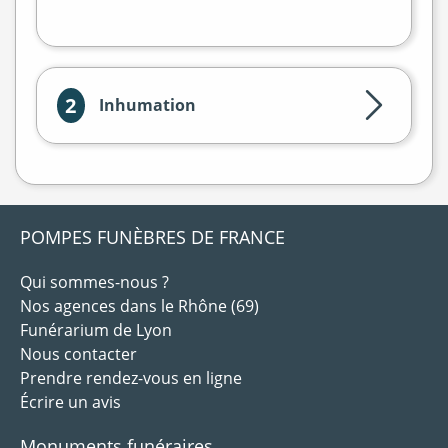
flet
|
©
treetMap
2
Inhumation
POMPES FUNÈBRES DE FRANCE
Qui sommes-nous ?
Nos agences dans le Rhône (69)
Funérarium de Lyon
Nous contacter
Prendre rendez-vous en ligne
Écrire un avis
Monuments funéraires