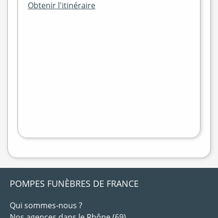
Obtenir l'itinéraire
+
−
flet
|
©
treetMap
POMPES FUNÈBRES DE FRANCE
Qui sommes-nous ?
Nos agences dans le Rhône (69)