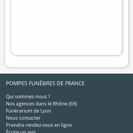
−
flet
|
©
treetMap
POMPES FUNÈBRES DE FRANCE
Qui sommes-nous ?
Nos agences dans le Rhône (69)
Funérarium de Lyon
Nous contacter
Prendre rendez-vous en ligne
Écrire un avis