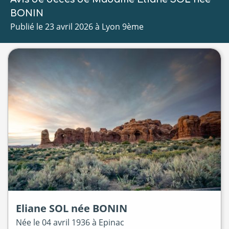
BONIN
Publié le 23 avril 2026 à Lyon 9ème
Eliane
SOL
née
BONIN
Née le
04 avril 1936 à
Epinac