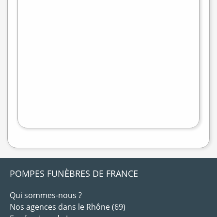
+
−
flet
|
©
treetMap
POMPES FUNÈBRES DE FRANCE
Qui sommes-nous ?
Nos agences dans le Rhône (69)