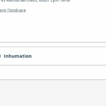
45 Avenue Berthelot, 69007 Lyon 7ème
nir l'itinéraire
Inhumation