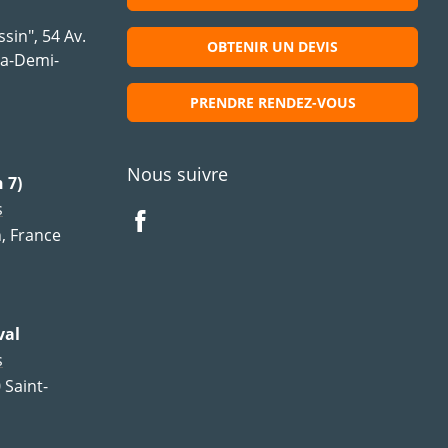
sin", 54 Av.
OBTENIR UN DEVIS
la-Demi-
PRENDRE RENDEZ-VOUS
Nous suivre
 7)
s
, France
val
s
 Saint-