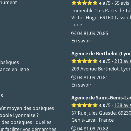
onument
/5 -
55
avis
4.8
Immeuble "Les Parcs de Tas
Victor Hugo, 69160 Tassin-
Lune
04.81.09.70.85
En savoir +
Agence de Berthelot (Lyon
/5 -
213
avi
4.8
 obsèques
209 Avenue Berthelot, Lyon
ance en ligne
04.81.09.70.81
En savoir +
ls
Agence de Saint-Genis-La
/5 -
138
avi
4.8
coût moyen des obsèques
67 Rue Jules Guesde, 69230
opole Lyonnaise ?
Genis-Laval, France
des obsèques : quelles
04.81.09.70.82
ur faciliter vos démarches