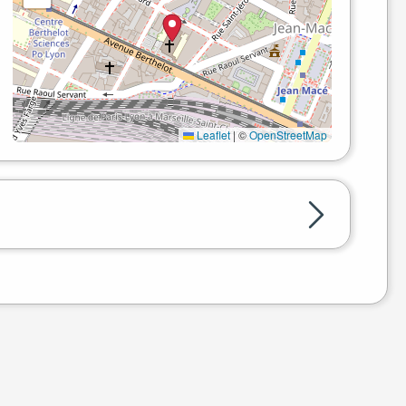
Leaflet
|
©
OpenStreetMap