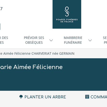
/7
R DES
PRÉVOIR SES
MARBRERIE
SE
ES
OBSÈQUES
FUNÉRAIRE
P
ie Aimée Félicienne CHARVERIAT née GERMAIN
rie Aimée Félicienne
PLANTER UN ARBRE
COMMA