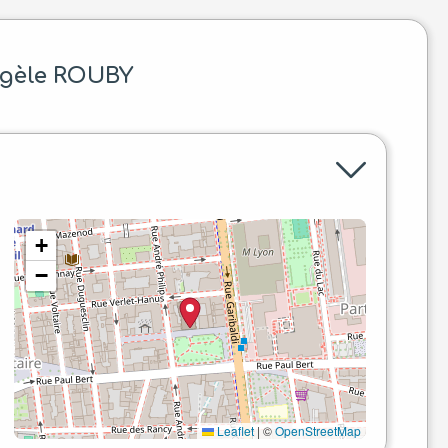
ngèle ROUBY
+
−
Leaflet
|
©
OpenStreetMap