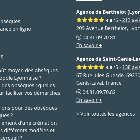
Agence de Berthelot (Lyon
/5 -
213
avi
4.8
 obsèques
209 Avenue Berthelot, Lyon
ance en ligne
04.81.09.70.81
En savoir +
ls
Agence de Saint-Genis-La
/5 -
138
avi
4.8
coût moyen des obsèques
67 Rue Jules Guesde, 69230
opole Lyonnaise ?
Genis-Laval, France
des obsèques : quelles
04.81.09.70.82
ur faciliter vos démarches
En savoir +
tions pour des obsèques
> Voir toutes les agences
ques ?
ulement d’une crémation
es différents modèles et
 cercueil ?