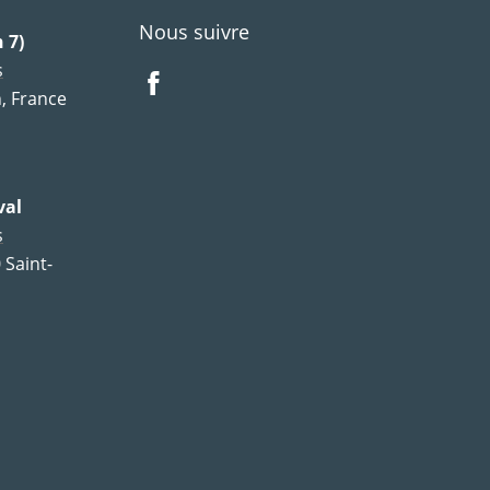
Nous suivre
 7)
s
, France
val
s
 Saint-