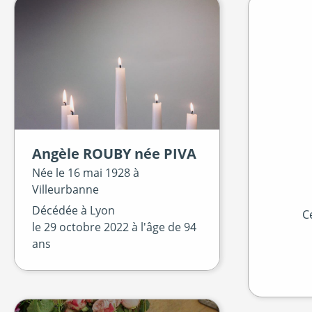
Angèle
ROUBY
née
PIVA
Née le
16 mai 1928 à
Villeurbanne
Décédée à
Lyon
C
le
29 octobre 2022
à l'âge de 94
ans