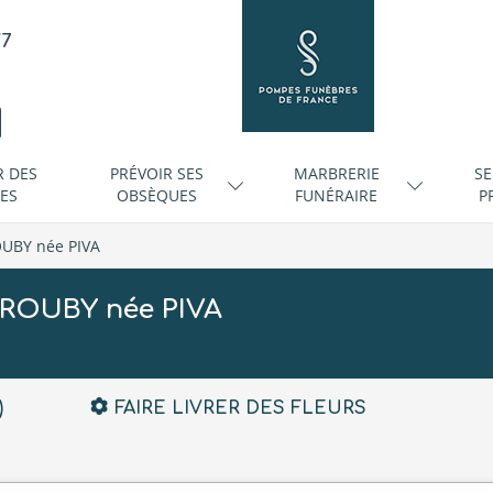
/7
R DES
PRÉVOIR SES
MARBRERIE
SE
ES
OBSÈQUES
FUNÉRAIRE
P
OUBY née PIVA
 ROUBY née PIVA
)
FAIRE LIVRER DES FLEURS