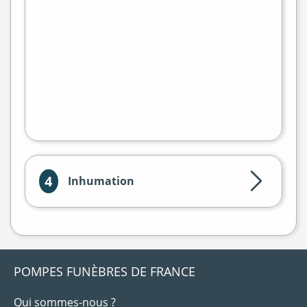
−
flet
|
©
treetMap
4
Inhumation
POMPES FUNÈBRES DE FRANCE
Qui sommes-nous ?